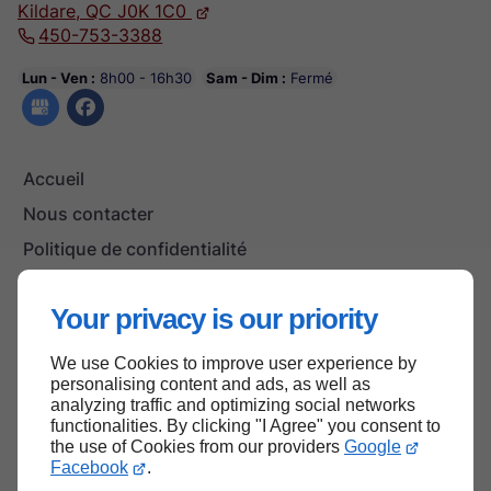
Kildare,
QC J0K 1C0
450-753-3388
Lun - Ven :
8h00 - 16h30
Sam - Dim :
Fermé
Accueil
Nous contacter
Politique de confidentialité
Plan du site
Your privacy is our priority
We use Cookies to improve user experience by
Haut de page
personalising content and ads, as well as
analyzing traffic and optimizing social networks
functionalities. By clicking "I Agree" you consent to
the use of Cookies from our providers
Google
Facebook
.